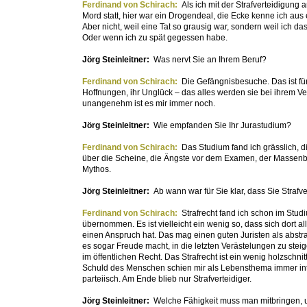
Ferdinand von Schirach:
Als ich mit der Strafverteidigung a
Mord statt, hier war ein Drogendeal, die Ecke kenne ich aus 
Aber nicht, weil eine Tat so grausig war, sondern weil ich d
Oder wenn ich zu spät gegessen habe.
Jörg Steinleitner:
Was nervt Sie an Ihrem Beruf?
Ferdinand von Schirach:
Die Gefängnisbesuche. Das ist für
Hoffnungen, ihr Unglück – das alles werden sie bei ihrem V
unangenehm ist es mir immer noch.
Jörg Steinleitner:
Wie empfanden Sie Ihr Jurastudium?
Ferdinand von Schirach:
Das Studium fand ich grässlich, d
über die Scheine, die Ängste vor dem Examen, der Massenbetri
Mythos.
Jörg Steinleitner:
Ab wann war für Sie klar, dass Sie Strafv
Ferdinand von Schirach:
Strafrecht fand ich schon im Stud
übernommen. Es ist vielleicht ein wenig so, dass sich dort al
einen Anspruch hat. Das mag einen guten Juristen als abstra
es sogar Freude macht, in die letzten Verästelungen zu steigen
im öffentlichen Recht. Das Strafrecht ist ein wenig holzschni
Schuld des Menschen schien mir als Lebensthema immer inter
parteiisch. Am Ende blieb nur Strafverteidiger.
Jörg Steinleitner:
Welche Fähigkeit muss man mitbringen, 