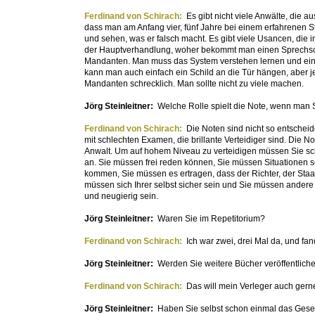
Ferdinand von Schirach:
Es gibt nicht viele Anwälte, die au
dass man am Anfang vier, fünf Jahre bei einem erfahrenen Str
und sehen, was er falsch macht. Es gibt viele Usancen, die
der Hauptverhandlung, woher bekommt man einen Sprechsche
Mandanten. Man muss das System verstehen lernen und ein G
kann man auch einfach ein Schild an die Tür hängen, aber j
Mandanten schrecklich. Man sollte nicht zu viele machen.
Jörg Steinleitner:
Welche Rolle spielt die Note, wenn man S
Ferdinand von Schirach:
Die Noten sind nicht so entscheide
mit schlechten Examen, die brillante Verteidiger sind. Die N
Anwalt. Um auf hohem Niveau zu verteidigen müssen Sie sc
an. Sie müssen frei reden können, Sie müssen Situationen 
kommen, Sie müssen es ertragen, dass der Richter, der Staat
müssen sich Ihrer selbst sicher sein und Sie müssen ande
und neugierig sein.
Jörg Steinleitner:
Waren Sie im Repetitorium?
Ferdinand von Schirach:
Ich war zwei, drei Mal da, und fa
Jörg Steinleitner:
Werden Sie weitere Bücher veröffentlich
Ferdinand von Schirach:
Das will mein Verleger auch gerne
Jörg Steinleitner:
Haben Sie selbst schon einmal das Gese