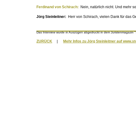
Ferdinand von Schirach:
Nein, natürlich nicht. Und mehr s
Jörg Steinleitner:
Herr von Schirach, vielen Dank für das G
Das Interview wurde in Auszügen abgedruckt in dem Juristenmagazin 
ZURÜCK
|
Mehr Infos zu Jörg Steinleitner auf www.st