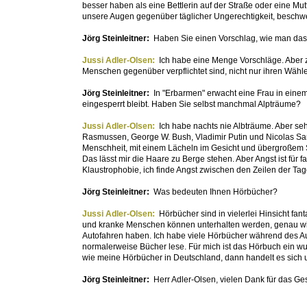
besser haben als eine Bettlerin auf der Straße oder eine Mu
unsere Augen gegenüber täglicher Ungerechtigkeit, besch
Jörg Steinleitner:
Haben Sie einen Vorschlag, wie man da
Jussi Adler-Olsen:
Ich habe eine Menge Vorschläge. Aber z
Menschen gegenüber verpflichtet sind, nicht nur ihren Wähle
Jörg Steinleitner:
In "Erbarmen" erwacht eine Frau in einem 
eingesperrt bleibt. Haben Sie selbst manchmal Alpträume?
Jussi Adler-Olsen:
Ich habe nachts nie Albträume. Aber se
Rasmussen, George W. Bush, Vladimir Putin und Nicolas Sa
Menschheit, mit einem Lächeln im Gesicht und übergroßem S
Das lässt mir die Haare zu Berge stehen. Aber Angst ist fü
Klaustrophobie, ich finde Angst zwischen den Zeilen der Tag
Jörg Steinleitner:
Was bedeuten Ihnen Hörbücher?
Jussi Adler-Olsen:
Hörbücher sind in vielerlei Hinsicht fa
und kranke Menschen können unterhalten werden, genau wie 
Autofahren haben. Ich habe viele Hörbücher während des Aut
normalerweise Bücher lese. Für mich ist das Hörbuch ein w
wie meine Hörbücher in Deutschland, dann handelt es sich 
Jörg Steinleitner:
Herr Adler-Olsen, vielen Dank für das Ge