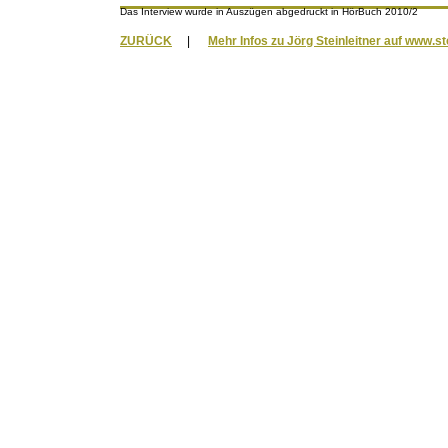
Das Interview wurde in Auszügen abgedruckt in HörBuch 2010/2
ZURÜCK
|
Mehr Infos zu Jörg Steinleitner auf www.st