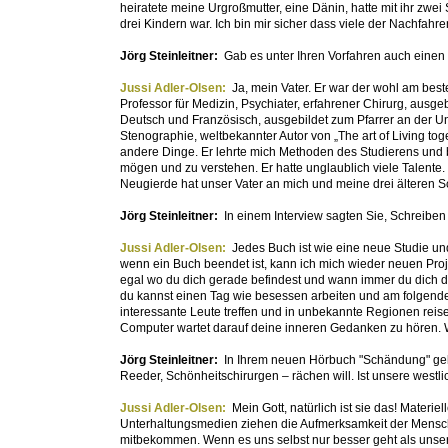
heiratete meine Urgroßmutter, eine Dänin, hatte mit ihr zwei
drei Kindern war. Ich bin mir sicher dass viele der Nachfahr
Jörg Steinleitner:
Gab es unter Ihren Vorfahren auch einen
Jussi Adler-Olsen:
Ja, mein Vater. Er war der wohl am bes
Professor für Medizin, Psychiater, erfahrener Chirurg, ausg
Deutsch und Französisch, ausgebildet zum Pfarrer an der Un
Stenographie, weltbekannter Autor von „The art of Living tog
andere Dinge. Er lehrte mich Methoden des Studierens und bra
mögen und zu verstehen. Er hatte unglaublich viele Talente.
Neugierde hat unser Vater an mich und meine drei älteren 
Jörg Steinleitner:
In einem Interview sagten Sie, Schreiben
Jussi Adler-Olsen:
Jedes Buch ist wie eine neue Studie un
wenn ein Buch beendet ist, kann ich mich wieder neuen Proj
egal wo du dich gerade befindest und wann immer du dich dan
du kannst einen Tag wie besessen arbeiten und am folgenden 
interessante Leute treffen und in unbekannte Regionen reisen
Computer wartet darauf deine inneren Gedanken zu hören.
Jörg Steinleitner:
In Ihrem neuen Hörbuch "Schändung" geht
Reeder, Schönheitschirurgen – rächen will. Ist unsere westl
Jussi Adler-Olsen:
Mein Gott, natürlich ist sie das! Mater
Unterhaltungsmedien ziehen die Aufmerksamkeit der Mensche
mitbekommen. Wenn es uns selbst nur besser geht als unsere