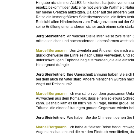
Hingabe nicht immer ALLES funktioniert, hat jeder von uns s
ersetzt, bekommt der Satz eine motivierende Wahrheit. Natürl
mir meine Grenzen aufzeigten. Da aber auf der anderen Seit
Reise ein immer größeres Selbstbewusstsein, ein tiefes Ver
Rollstuhl allen Hindernissen zum Trotz ganz oben auf der C
seine Erfüllung unter anderem sicher auch einem sehr stark
Jörg Steinleitner:
An welcher Stelle Ihrer Reise zweifelten 
mittelalterlichen und hochmodernen Lebensformen wechseln
Marcel Bergmann:
Den Zweifeln und Ängsten, die mich wäh
glücklicherweise die Einreise nach China verweigert. Und 
unterschwelligen Euphorie begleitet werden, die alle einsc
Hintergrund drängte.
Jörg Steinleitner:
Ihre Querschnittlähmung haben Sie sich 
bei dem auch Ihr Vater starb. Andere Menschen würden nach 
Angst auf Reisen um?
Marcel Bergmann:
Ich war schon vor dem grausamen Unfall
Aufwachen aus dem Koma klar, dass einem so etwas Schreckl
kann. Deshalb kam es für mich nie in Frage, meine große Rei
Träume, die einer oft traurigen grauen Gegenwart wieder he
Jörg Steinleitner:
Wie haben Sie die Chinesen, denen Sie
Marcel Bergmann:
Ich habe auf dieser Reise fast durchwe
Augen anschauten und die mir den Eindruck vermittelten, da