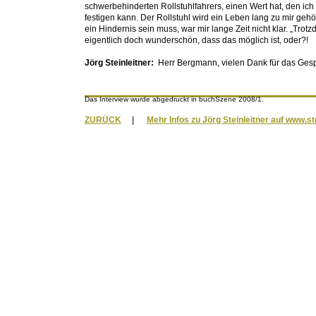
schwerbehinderten Rollstuhlfahrers, einen Wert hat, den i
festigen kann. Der Rollstuhl wird ein Leben lang zu mir geh
ein Hindernis sein muss, war mir lange Zeit nicht klar. „Trot
eigentlich doch wunderschön, dass das möglich ist, oder?!
Jörg Steinleitner:
Herr Bergmann, vielen Dank für das Ges
Das Interview wurde abgedruckt in buchSzene 2008/1.
ZURÜCK
|
Mehr Infos zu Jörg Steinleitner auf www.st