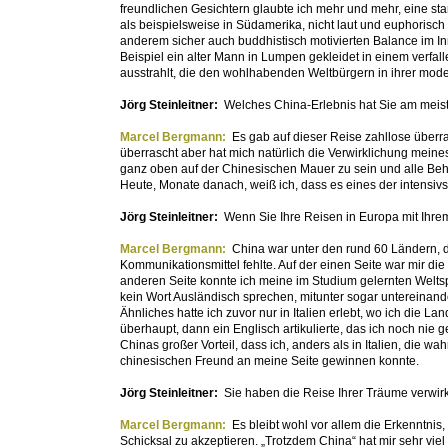
freundlichen Gesichtern glaubte ich mehr und mehr, eine star
als beispielsweise in Südamerika, nicht laut und euphorisch
anderem sicher auch buddhistisch motivierten Balance im I
Beispiel ein alter Mann in Lumpen gekleidet in einem verfa
ausstrahlt, die den wohlhabenden Weltbürgern in ihrer mode
Jörg Steinleitner:
Welches China-Erlebnis hat Sie am meis
Marcel Bergmann:
Es gab auf dieser Reise zahllose über
überrascht aber hat mich natürlich die Verwirklichung mein
ganz oben auf der Chinesischen Mauer zu sein und alle Be
Heute, Monate danach, weiß ich, dass es eines der intensiv
Jörg Steinleitner:
Wenn Sie Ihre Reisen in Europa mit Ihre
Marcel Bergmann:
China war unter den rund 60 Ländern, di
Kommunikationsmittel fehlte. Auf der einen Seite war mir die
anderen Seite konnte ich meine im Studium gelernten Weltsp
kein Wort Ausländisch sprechen, mitunter sogar untereinand
Ähnliches hatte ich zuvor nur in Italien erlebt, wo ich die L
überhaupt, dann ein Englisch artikulierte, das ich noch nie
Chinas großer Vorteil, dass ich, anders als in Italien, die w
chinesischen Freund an meine Seite gewinnen konnte.
Jörg Steinleitner:
Sie haben die Reise Ihrer Träume verwirkl
Marcel Bergmann:
Es bleibt wohl vor allem die Erkenntnis
Schicksal zu akzeptieren. „Trotzdem China“ hat mir sehr vi