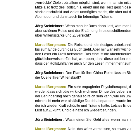
„verrückte“ Ziele trotz allem möglich sind, wenn man sie mit
Mitte also trotz des Rollstuhls, erlebt und ins Herz geschlos
stark einschränkt und vieles unmöglich macht, die aber auf
Abenteuer und damit auch für lebendige Träume.
Jörg Steinleitner:
Wenn man Ihr Buch dann liest, wird man 
aber schönen Reise und der Erzählung Ihres erschütternden S
über Willensstärke und Zuversicht?
Marcel Bergmann:
Die Reise durch ein riesiges unbekannt
bis zum Ende durch das Buch zieht. Aber mir war sehr wichtig
den Leser ein Profil bekomme. Das eine ist die abenteuerli
glücklicherweise erfüllt hat, war eben, dass diese beiden 
dass der Rollstuhlfahrer auch für den Leser immer mehr zu
Jörg Steinleitner:
Den Plan für Ihre China-Reise fassten Sie
die Quelle Ihrer Willenskraft?
Marcel Bergmann:
Ein sehr engagierter Physiotherapeut, 
wieder, dass sich „die wirklich wichtigen Dinge des Lebens 
der Behinderung noch genau so reich sein kann, wie ein unve
mich nicht mehr war als lästige Durchhalteparolen, wurde im
der ich wieder Kraft schöpfte und Träume hatte. Letztes En
Lust auf Zukunft. Und die hatte ich wiedergefunden.
Jörg Steinleitner:
Was meinen Sie: Geht alles, wenn man nu
Marcel Bergmann:
Nein, das wäre vermessen, so etwas zu