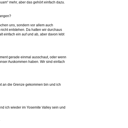
„Buam“ mehr, aber das gehört einfach dazu.
gangen?
ischen uns, sondern vor allem auch
nicht entstehen. Da hatten wir durchaus
lt einfach ein auf und ab, aber davon lebt
Moment gerade einmal ausschaut, oder wenn
r unser Auskommen haben. Wir sind einfach
cht an die Grenze gekommen bin und ich
nd ich wieder im Yosemite Valley sein und
?