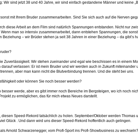
stig: Wir sind jetzt 38 und 40 Jahre, wir sind einfach gestandene Männer und keine 
 sonst mit Ihrem Bruder zusammenarbeiten. Sind Sie sich auch auf die Nerven ge
durch diese Arbeit an dem Film sind natürlich Spannungen entstanden. Nicht nur zw
: Wenn man so intensiv zusammenarbeitet, dann entstehen Spannungen, die sonst 
n Beziehung – wir Brüder stehen ja seit 38 Jahren in einer Beziehung – da gibt’s ha
Bruder?
ie Zuverlässigkeit. Wir stehen zueinander und egal wie beschissen es in einem 
h darauf verlassen: Er ist mein Bruder und wir werden auch in Zukunft miteinande
 trennen, aber man kann nicht die Blutverbindung trennen. Und die steht bei uns.
ngsfähigkeit oder können Sie noch besser werden?
o besser werde, aber es gibt immer noch Bereiche im Bergsteigen, wo ich noch ni
rojekt zu ermöglichen, das für mich etwas Neues darstellt.
en, diesen Speed-Rekord tatsächlich zu holen. September/Oktober werden Thomas u
viel Glück . Und dann wird uns dieser Speed-Rekord hoffentlich auch gelingen.
mals Arnold Schwarzenegger, vom Profi-Sport ins Profi-Showbusiness zu wechseln