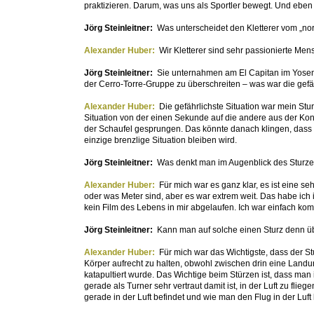
praktizieren. Darum, was uns als Sportler bewegt. Und eben n
Jörg Steinleitner:
Was unterscheidet den Kletterer vom „n
Alexander Huber:
Wir Kletterer sind sehr passionierte Me
Jörg Steinleitner:
Sie unternahmen am El Capitan im Yosemit
der Cerro-Torre-Gruppe zu überschreiten – was war die gefä
Alexander Huber:
Die gefährlichste Situation war mein Stur
Situation von der einen Sekunde auf die andere aus der Kont
der Schaufel gesprungen. Das könnte danach klingen, dass wi
einzige brenzlige Situation bleiben wird.
Jörg Steinleitner:
Was denkt man im Augenblick des Sturz
Alexander Huber:
Für mich war es ganz klar, es ist eine se
oder was Meter sind, aber es war extrem weit. Das habe ich
kein Film des Lebens in mir abgelaufen. Ich war einfach kompl
Jörg Steinleitner:
Kann man auf solche einen Sturz denn ü
Alexander Huber:
Für mich war das Wichtigste, dass der Stu
Körper aufrecht zu halten, obwohl zwischen drin eine Landung
katapultiert wurde. Das Wichtige beim Stürzen ist, dass man 
gerade als Turner sehr vertraut damit ist, in der Luft zu fl
gerade in der Luft befindet und wie man den Flug in der Luft 