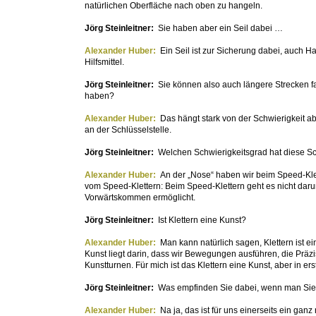
natürlichen Oberfläche nach oben zu hangeln.
Jörg Steinleitner:
Sie haben aber ein Seil dabei …
Alexander Huber:
Ein Seil ist zur Sicherung dabei, auch 
Hilfsmittel.
Jörg Steinleitner:
Sie können also auch längere Strecken fa
haben?
Alexander Huber:
Das hängt stark von der Schwierigkeit ab
an der Schlüsselstelle.
Jörg Steinleitner:
Welchen Schwierigkeitsgrad hat diese Sc
Alexander Huber:
An der „Nose“ haben wir beim Speed-Klett
vom Speed-Klettern: Beim Speed-Klettern geht es nicht darum
Vorwärtskommen ermöglicht.
Jörg Steinleitner:
Ist Klettern eine Kunst?
Alexander Huber:
Man kann natürlich sagen, Klettern ist e
Kunst liegt darin, dass wir Bewegungen ausführen, die Präzi
Kunstturnen. Für mich ist das Klettern eine Kunst, aber in erst
Jörg Steinleitner:
Was empfinden Sie dabei, wenn man Sie
Alexander Huber:
Na ja, das ist für uns einerseits ein ga