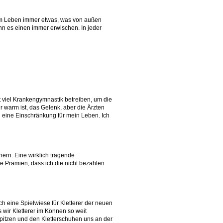
es im Leben immer etwas, was von außen
ann es einen immer erwischen. In jeder
t viel Krankengymnastik betreiben, um die
 warm ist, das Gelenk, aber die Ärzten
ch eine Einschränkung für mein Leben. Ich
hern. Eine wirklich tragende
e Prämien, dass ich die nicht bezahlen
ach eine Spielwiese für Kletterer der neuen
 wir Kletterer im Können so weit
spitzen und den Kletterschuhen uns an der