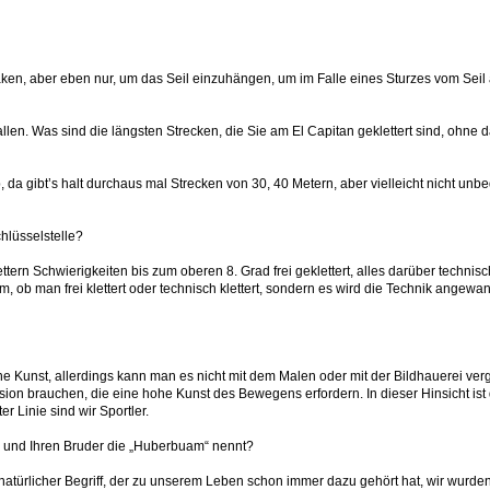
Haken, aber eben nur, um das Seil einzuhängen, um im Falle eines Sturzes vom Seil
llen. Was sind die längsten Strecken, die Sie am El Capitan geklettert sind, ohne
, da gibt’s halt durchaus mal Strecken von 30, 40 Metern, aber vielleicht nicht unbe
hlüsselstelle?
ern Schwierigkeiten bis zum oberen 8. Grad frei geklettert, alles darüber technisch
, ob man frei klettert oder technisch klettert, sondern es wird die Technik angewa
ine Kunst, allerdings kann man es nicht mit dem Malen oder mit der Bildhauerei ve
sion brauchen, die eine hohe Kunst des Bewegens erfordern. In dieser Hinsicht ist 
er Linie sind wir Sportler.
 und Ihren Bruder die „Huberbuam“ nennt?
nz natürlicher Begriff, der zu unserem Leben schon immer dazu gehört hat, wir wurd