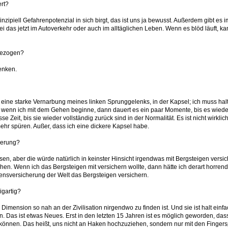
ert?
inzipiell Gefahrenpotenzial in sich birgt, das ist uns ja bewusst. Außerdem gibt 
i das jetzt im Autoverkehr oder auch im alltäglichen Leben. Wenn es blöd läuft, k
gezogen?
enken.
 eine starke Vernarbung meines linken Sprunggelenks, in der Kapsel; ich muss hal
 wenn ich mit dem Gehen beginne, dann dauert es ein paar Momente, bis es wieder
 Zeit, bis sie wieder vollständig zurück sind in der Normalität. Es ist nicht wirkli
mehr spüren. Außer, dass ich eine dickere Kapsel habe.
herung?
n, aber die würde natürlich in keinster Hinsicht irgendwas mit Bergsteigen versic
. Wenn ich das Bergsteigen mit versichern wollte, dann hätte ich derart horrend
nsversicherung der Welt das Bergsteigen versichern.
igartig?
r Dimension so nah an der Zivilisation nirgendwo zu finden ist. Und sie ist halt einf
. Das ist etwas Neues. Erst in den letzten 15 Jahren ist es möglich geworden, dass
rn können. Das heißt, uns nicht an Haken hochzuziehen, sondern nur mit den Finger