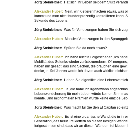
Jörg Steinleitner:
Hat sich Ihr Leben seit dem Sturz veränd
Alexander Huber:
Nein, wir Kletterer machen etwas, was pr
kommt und man nicht hundertprozentig kontrollieren kann. Se
Sekunde des Lebens.
Jörg Steinleitner:
Was für Verletzungen haben Sie sich zu
Alexander Huber:
Massive Verletzungen in den Sprunggel
Jörg Steinleitner:
Spüren Sie da noch etwas?
Alexander Huber:
Ich habe leichte Folgeschäden, ich habe
Mobilität des Gelenks wieder zurückzuerobern. Oft morgens,
haben mir gesagt, das sind Sachen, die brauchen eine gewisse
denke, in fünf Jahren werde ich davon auch wirklich nichts 
Jörg Steinleitner:
Haben Sie eigentlich eine Lebensversic
Alexander Huber:
Ja, die habe ich irgendwann abgeschlosse
Lebensversicherung für mein Leben würde keinen Sinn machen
könnte. Und mit normalen Prämien würde keine einzige Lebe
Jörg Steinleitner:
Was macht für Sie den El Capitan so einz
Alexander Huber:
Es ist eine gigantische Wand, die in ihre
Generation, das heißt Freiklettern an diesen riesigen Wänden
fortgeschritten sind, dass wir an diesen Wänden frei klette