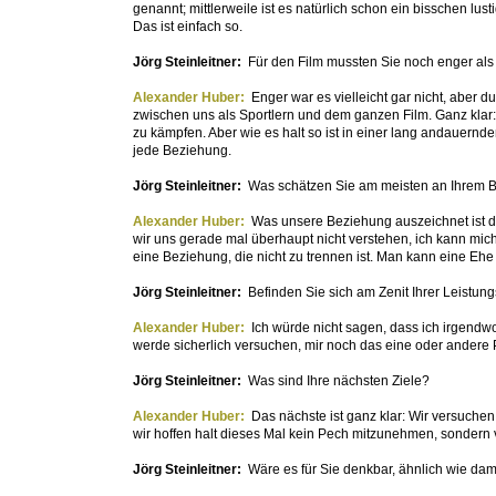
genannt; mittlerweile ist es natürlich schon ein bisschen lu
Das ist einfach so.
Jörg Steinleitner:
Für den Film mussten Sie noch enger als
Alexander Huber:
Enger war es vielleicht gar nicht, aber 
zwischen uns als Sportlern und dem ganzen Film. Ganz klar
zu kämpfen. Aber wie es halt so ist in einer lang andauernde
jede Beziehung.
Jörg Steinleitner:
Was schätzen Sie am meisten an Ihrem 
Alexander Huber:
Was unsere Beziehung auszeichnet ist d
wir uns gerade mal überhaupt nicht verstehen, ich kann mic
eine Beziehung, die nicht zu trennen ist. Man kann eine Ehe
Jörg Steinleitner:
Befinden Sie sich am Zenit Ihrer Leistu
Alexander Huber:
Ich würde nicht sagen, dass ich irgendw
werde sicherlich versuchen, mir noch das eine oder andere P
Jörg Steinleitner:
Was sind Ihre nächsten Ziele?
Alexander Huber:
Das nächste ist ganz klar: Wir versuch
wir hoffen halt dieses Mal kein Pech mitzunehmen, sondern 
Jörg Steinleitner:
Wäre es für Sie denkbar, ähnlich wie da