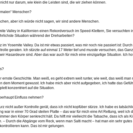
icht nur darum, wie klein die Leisten sind, die wir ziehen können.
ormalen“ Menschen?
nschen, aber ich würde nicht sagen, wir sind andere Menschen.
e Valley in Kalifornien einen Rekordversuch im Speed-Klettern, Sie versuchten in
hrlichste Situation während der Dreharbeiten?
z im Yosemite Valley. Da ist mir etwas passiert, was mir noch nie passiert ist: Durch
rolle geraten. Ich stürzte auf einmal 17 Meter tief und musste versuchen, das Gan
r Hasardeure sind. Aber das war auch für mich eine einzigartige Situation. Ich hof
es?
hr ernste Geschichte. Man weiß, es geht extrem weit runter, wie weit, das weiß man 
 in dem Moment gewusst. Ich habe mich aber nicht aufgegeben, ich hatte das Gefühl
ett konzentriert auf die Situation.
berhaupt Einfluss nehmen?
rz nicht außer Kontrolle gerät, dass ich nicht kopfüber stürze. Ich habe es tatsäch
 war in einer 70 Grad steilen Platte – das war für mich eine Art Rettung, weil ich
immer den Körper senkrecht hält. Da hilft mir vielleicht die Tatsache, dass ich al
iegen. – Durch die Abgänge vom Reck, wenn man Salti macht – hat man ein sehr gutes
kontrollieren kann. Das ist mir gelungen.