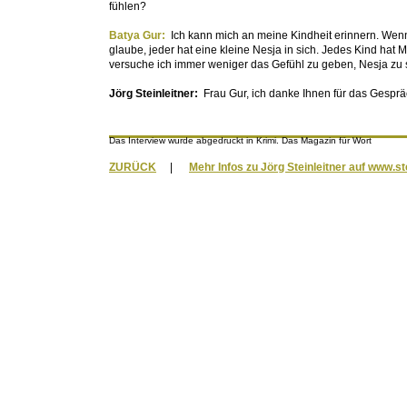
fühlen?
Batya Gur:
Ich kann mich an meine Kindheit erinnern. Wenng
glaube, jeder hat eine kleine Nesja in sich. Jedes Kind hat 
versuche ich immer weniger das Gefühl zu geben, Nesja zu 
Jörg Steinleitner:
Frau Gur, ich danke Ihnen für das Gesprä
Das Interview wurde abgedruckt in Krimi. Das Magazin für Wort
ZURÜCK
|
Mehr Infos zu Jörg Steinleitner auf www.st