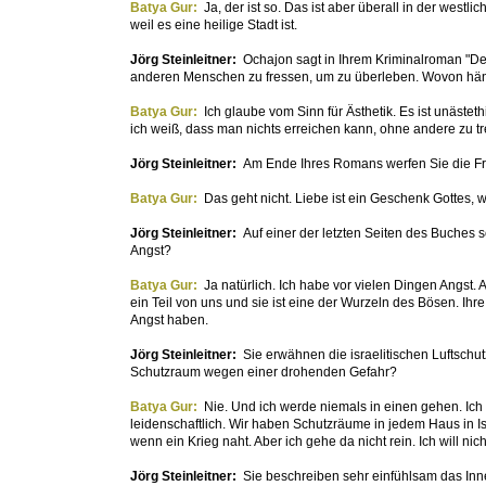
Batya Gur:
Ja, der ist so. Das ist aber überall in der westl
weil es eine heilige Stadt ist.
Jörg Steinleitner:
Ochajon sagt in Ihrem Kriminalroman "Den
anderen Menschen zu fressen, um zu überleben. Wovon hän
Batya Gur:
Ich glaube vom Sinn für Ästhetik. Es ist unästet
ich weiß, dass man nichts erreichen kann, ohne andere zu t
Jörg Steinleitner:
Am Ende Ihres Romans werfen Sie die Fr
Batya Gur:
Das geht nicht. Liebe ist ein Geschenk Gottes, 
Jörg Steinleitner:
Auf einer der letzten Seiten des Buches 
Angst?
Batya Gur:
Ja natürlich. Ich habe vor vielen Dingen Angst. 
ein Teil von uns und sie ist eine der Wurzeln des Bösen. Ih
Angst haben.
Jörg Steinleitner:
Sie erwähnen die israelitischen Luftsch
Schutzraum wegen einer drohenden Gefahr?
Batya Gur:
Nie. Und ich werde niemals in einen gehen. Ich
leidenschaftlich. Wir haben Schutzräume in jedem Haus in Is
wenn ein Krieg naht. Aber ich gehe da nicht rein. Ich will nic
Jörg Steinleitner:
Sie beschreiben sehr einfühlsam das In