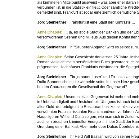
als kriminellen Mittelpunkt ausweist – was aber eher daran 
verbunden ist, in die Statistik einfließt. Oder sämtliche Kred
gemeldet sind. Frankfurt ist sogar eine ziemlich gemütliche 
Jörg Steinleitner:
Frankfurt ist eine Stadt der Kontraste …
Anne Chaplet:
… ja, es ist die Stadt der Banken und der Eb
verschworenen Szenen und Milieus. Aus diesen Kontraste
Jörg Steinleitner:
In "Sauberer Abgang" wird es selbst zum 
Anne Chaplet:
Seine Geschichte der letzten 25 Jahre, insbe
Roman vielleicht mein persönlichstes Buch geworden: ich ha
prägendsten Hochhäuser Frankfurts entstanden: die Spiege
Jörg Steinleitner:
Ein „urbaner Loser“ und Ex-Lokalzeitu
Dalia Sonnenschein, die wir beide sofort in unser Herz ges
beiden Charakteren die Gesellschaft der Gegenwart?
Anne Chaplet:
Unsere soziale Gegenwart ist mehr und meh
in Unbeständigkeit und Unsicherheit. Übrigens ist auch bei
alles Gold: der erfolgreiche Restaurantbesitzer steht kurz vo
verwöhnten Frau zu riskanten Finanzmanövern verführen. Ab
Hauptfiguren Will und Dalia zeigen, wie man sich in Zeiten 
auch ein bisschen krimineller Energie ... In der Stadt der B
Gründung einer Bank ist. Aber mehr über Dalias Überlebensstr
Jörg Steinleitner:
Ihr Held Will Bastian wird von seiner Freu