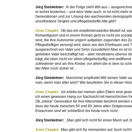
Jörg Steinleitner:
In der Folge zieht Will aus – ausgerechn
er wohnt kostenlos – und dem Vater auch, er ist nicht mehr e
Generationen und zur Lösung des wachsenden demographisc
unzufriedene Singles und pflegebedürfte Alte gibt?
Anne Chaplet:
Ob das ein empfehlenswertes Modell ist, was 
Romanfiguren und in einem Roman geht es nicht um sozialpo
sind, die ihre Autonomie ungern aufgeben zugunsten des 
Pflegedürftiger versorgt wird, dann von den Ehefrauen und T
ausgerechnet von Vater und Sohn zuzustellen! Aber es ist ri
geliebten Vater beschäftigt hat – aber mindestens ebenso die
trägt, die eben nicht vor allem pflegebedürftig und weltfremd
zufriedener sind als ihre Kinder, vor allem die in dem so sc
der Alten noch sicher ist ...
Jörg Steinleitner:
Manchmal empfindet Will seinen Vater auc
man, wenn man älter wird? Wie beurteilen Sie in dieser Hins
Anne Chaplet:
Ich erlebe bei meinen alten Eltern eine gewis
ich einen gewissen Hang zur Nachsicht mit menschlichen F
Ob „meine“ Generation für ihre Altersmilde berühmt werden wi
dass die heute zwischen 50 und 60 Jahre alten Zeitgenosse
Erwachsen sind wir schließlich bis heute noch nicht.
Jörg Steinleitner:
„Man gibt sich nicht für einen Mann auf, 
Anne Chaplet:
Man gibt sich für niemanden auf. Auch nicht 