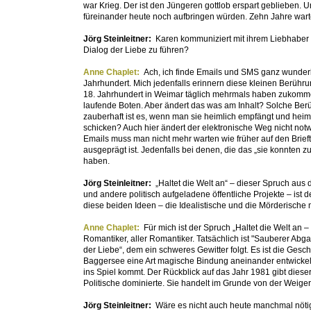
war Krieg. Der ist den Jüngeren gottlob erspart geblieben. 
füreinander heute noch aufbringen würden. Zehn Jahre warten
Jörg Steinleitner:
Karen kommuniziert mit ihrem Liebhaber 
Dialog der Liebe zu führen?
Anne Chaplet:
Ach, ich finde Emails und SMS ganz wunderb
Jahrhundert. Mich jedenfalls erinnern diese kleinen Berühru
18. Jahrhundert in Weimar täglich mehrmals haben zukommen
laufende Boten. Aber ändert das was am Inhalt? Solche B
zauberhaft ist es, wenn man sie heimlich empfängt und heiml
schicken? Auch hier ändert der elektronische Weg nicht notwe
Emails muss man nicht mehr warten wie früher auf den Brief
ausgeprägt ist. Jedenfalls bei denen, die das „sie konnten 
haben.
Jörg Steinleitner:
„Haltet die Welt an“ – dieser Spruch aus
und andere politisch aufgeladene öffentliche Projekte – is
diese beiden Ideen – die Idealistische und die Mörderische 
Anne Chaplet:
Für mich ist der Spruch „Haltet die Welt an –
Romantiker, aller Romantiker. Tatsächlich ist "Sauberer Abg
der Liebe“, dem ein schweres Gewitter folgt. Es ist die Ge
Baggersee eine Art magische Bindung aneinander entwickeln 
ins Spiel kommt. Der Rückblick auf das Jahr 1981 gibt diese
Politische dominierte. Sie handelt im Grunde von der Weige
Jörg Steinleitner:
Wäre es nicht auch heute manchmal nötig