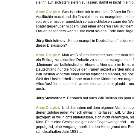
sie ihn auf, sich sterilisieren zu lassen, damit er nicht in 
Anne Chaplet:
Was ist schon fair in der Liebe? Aber im Ernst
Ausflüchte macht und die fürchtet, dass es mangelnde Liebe i
vor: er, der mit der angeblich so aussichtslosen Lage der We
später gegenüber mit dem Kind einer anderen Frau auf dem Ar
Frauen besonders weh tut, die nicht bis ans Ende ihrer Tag
Jörg Steinleitner:
„Kindermangel in Deutschland“ ist derze
dieser Diskussion?
Anne Chaplet:
Man weiß oft erst hinterher, worüber man se
ein Beitrag zur aktuellen Debatte zu sein – sozusagen ein
„Minimum“ auf belletristischer Ebene ... Aber ganz im Ernst
Deutschland nur die Motive der Frauen seziert werden und s
Will Bastian wirkt wie einer dieser typischen Männer, die h
Welt der Unsicherheit könne man keine Kinder setzen angesi
Alles Ausflüchte, natürlich, an die niemand mehr glaubt – u
auch.
Jörg Steinleitner:
Dennoch hat auch Will Bastian ein paar 
Anne Chaplet:
Und die haben mit dem eigenen Verhältnis z
denen zufolge jeder Mensch etwas hinterlassen will, für die
gezogen: er will nichts hinterlassen, sich nicht verewigen,
Kind. Er ist eine Gestalt, die ganz der Gegenwart gehört – un
geprägt ist, eine Vergangenheit die den Hintergrund des Buc
schicksalhaften Jahr 1981 ...