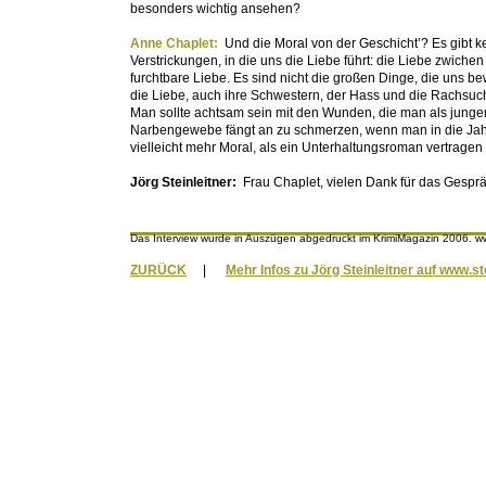
besonders wichtig ansehen?
Anne Chaplet:
Und die Moral von der Geschicht’? Es gibt 
Verstrickungen, in die uns die Liebe führt: die Liebe zwich
furchtbare Liebe. Es sind nicht die großen Dinge, die uns b
die Liebe, auch ihre Schwestern, der Hass und die Rachsuch
Man sollte achtsam sein mit den Wunden, die man als jung
Narbengewebe fängt an zu schmerzen, wenn man in die Jahre
vielleicht mehr Moral, als ein Unterhaltungsroman vertragen 
Jörg Steinleitner:
Frau Chaplet, vielen Dank für das Gespr
Das Interview wurde in Auszügen abgedruckt im KrimiMagazin 2006.
ZURÜCK
|
Mehr Infos zu Jörg Steinleitner auf www.st