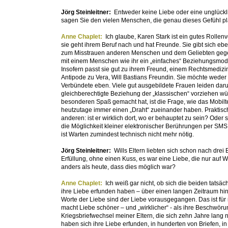
Jörg Steinleitner:
Entweder keine Liebe oder eine unglückl
sagen Sie den vielen Menschen, die genau dieses Gefühl pl
Anne Chaplet:
Ich glaube, Karen Stark ist ein gutes Rollenv
sie geht ihrem Beruf nach und hat Freunde. Sie gibt sich eben
zum Misstrauen anderen Menschen und dem Geliebten gegenü
mit einem Menschen wie ihr ein „einfaches“ Beziehungsmode
Insofern passt sie gut zu ihrem Freund, einem Rechtsmedizine
Antipode zu Vera, Will Bastians Freundin. Sie möchte weder
Verbündete eben. Viele gut ausgebildete Frauen leiden daru
gleichberechtigte Beziehung der „klassischen“ vorziehen 
besonderen Spaß gemacht hat, ist die Frage, wie das Mobil
heutzutage immer einen „Draht“ zueinander haben. Praktisch
anderen: ist er wirklich dort, wo er behauptet zu sein? Ode
die Möglichkeit kleiner elektronischer Berührungen per SM
ist Warten zumindest technisch nicht mehr nötig.
Jörg Steinleitner:
Wills Eltern liebten sich schon nach dre
Erfüllung, ohne einen Kuss, es war eine Liebe, die nur auf
anders als heute, dass dies möglich war?
Anne Chaplet:
Ich weiß gar nicht, ob sich die beiden tatsä
ihre Liebe erfunden haben – über einen langen Zeitraum hinw
Worte der Liebe sind der Liebe vorausgegangen. Das ist für 
macht Liebe schöner – und „wirklicher“ - als ihre Beschwör
Kriegsbriefwechsel meiner Eltern, die sich zehn Jahre lang
haben sich ihre Liebe erfunden, in hunderten von Briefen,