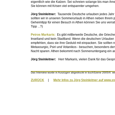
eigentlich wie die Katzen. Sei schreien solange bis man ihn
Sie können mit Krisen viel entspannter umgehen.
Jörg Steinleitner:
Tausende Deutsche urlauben jedes Jahr i
sollten wir in unseren Sommerurlaub in Athen neben Ihrem 
Geheimtipp für einen Besuch in Athen können Sie uns verrate
Tipp ...?)
Petros Markaris:
Es gibt mittlerweile Deutsche, die Griec
Inselland und kein Stadtland. Wenn die deutschen Urlaube
empfehlen, dass sie ihre Geduld mit einpacken. Sie sollten ni
Metaxourgio, Psiri und Votanikos - besuchen, besonders den S
Nacht sparen. Athen bekommt nach Sonnenuntergang ein ande
Jörg Steinleitner:
Herr Markaris, vielen Dank für das Gesp
Das Interview wurde in Auszügen abgedruckt in buchSzene 2005/II. 
ZURÜCK
|
Mehr Infos zu Jörg Steinleitner auf www.st