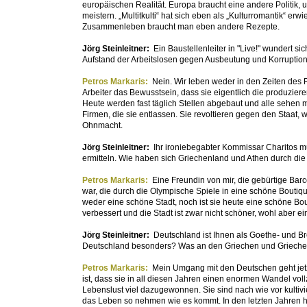
europäischen Realität. Europa braucht eine andere Politik
meistern. „Multitkulti“ hat sich eben als „Kulturromantik“ er
Zusammenleben braucht man eben andere Rezepte.
Jörg Steinleitner:
Ein Baustellenleiter in "Live!" wundert si
Aufstand der Arbeitslosen gegen Ausbeutung und Korruption 
Petros Markaris:
Nein. Wir leben weder in den Zeiten des 
Arbeiter das Bewusstsein, dass sie eigentlich die produzier
Heute werden fast täglich Stellen abgebaut und alle sehen ma
Firmen, die sie entlassen. Sie revoltieren gegen den Staat, 
Ohnmacht.
Jörg Steinleitner:
Ihr ironiebegabter Kommissar Charitos 
ermitteln. Wie haben sich Griechenland und Athen durch di
Petros Markaris:
Eine Freundin von mir, die gebürtige Barc
war, die durch die Olympische Spiele in eine schöne Boutiq
weder eine schöne Stadt, noch ist sie heute eine schöne Bou
verbessert und die Stadt ist zwar nicht schöner, wohl aber e
Jörg Steinleitner:
Deutschland ist Ihnen als Goethe- und B
Deutschland besonders? Was an den Griechen und Griech
Petros Markaris:
Mein Umgang mit den Deutschen geht jetzt
ist, dass sie in all diesen Jahren einen enormen Wandel vol
Lebenslust viel dazugewonnen. Sie sind nach wie vor kultivie
das Leben so nehmen wie es kommt. In den letzten Jahren ha