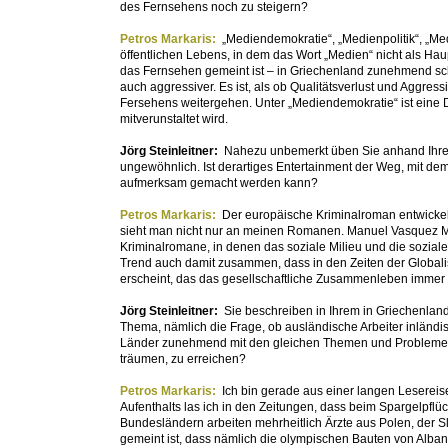
des Fernsehens noch zu steigern?
Petros Markaris:
„Mediendemokratie“, „Medienpolitik“, „Me
öffentlichen Lebens, in dem das Wort „Medien“ nicht als Ha
das Fernsehen gemeint ist – in Griechenland zunehmend schl
auch aggressiver. Es ist, als ob Qualitätsverlust und Aggres
Fersehens weitergehen. Unter „Mediendemokratie“ ist eine 
mitverunstaltet wird.
Jörg Steinleitner:
Nahezu unbemerkt üben Sie anhand Ihrer K
ungewöhnlich. Ist derartiges Entertainment der Weg, mit dem
aufmerksam gemacht werden kann?
Petros Markaris:
Der europäische Kriminalroman entwickelt
sieht man nicht nur an meinen Romanen. Manuel Vasquez M
Kriminalromane, in denen das soziale Milieu und die soziale 
Trend auch damit zusammen, dass in den Zeiten der Globali
erscheint, das das gesellschaftliche Zusammenleben immer 
Jörg Steinleitner:
Sie beschreiben in Ihrem in Griechenland
Thema, nämlich die Frage, ob ausländische Arbeiter inländi
Länder zunehmend mit den gleichen Themen und Problemen
träumen, zu erreichen?
Petros Markaris:
Ich bin gerade aus einer langen Lesere
Aufenthalts las ich in den Zeitungen, dass beim Spargelpflü
Bundesländern arbeiten mehrheitlich Ärzte aus Polen, der
gemeint ist, dass nämlich die olympischen Bauten von Alba