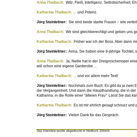
Anna Thalbach:
Witz, Fleiß, Intelligenz, Selbstsicherheit, Ehr
Katharina Thalbach:
... und Potenz.
Jörg Steinleitner:
Sie sind beide starke Frauen – wie verte
Anna Thalbach:
Wir sind gleichberechtigt und geben uns g
Katharina Thalbach:
Früher war ich der Boss. Aber dann mi
Jörg Steinleitner:
Anna, Sie haben eine 9-jährige Tochter, 
Anna Thalbach:
Ja, Nellie hat in der Dreigroschenoper eine
will schon eine eigene Garderobe ...
Katharina Thalbach:
... und vor allem mehr Text!
Jörg Steinleitner:
Nochmals zum Buch: Es gibt da ja zwei E
die Vergangenheit. Und dann die Haupthandlung, die in der
Katharina, in die Rolle einer "älteren Frau". Lässt Sie das kal
Katharina Thalbach:
Es ist mir ehrlich gesagt schnurz und p
Jörg Steinleitner:
Vielen Dank für das Gespräch.
Das Interview wurde abgedruckt in HörBuch 2004/II.