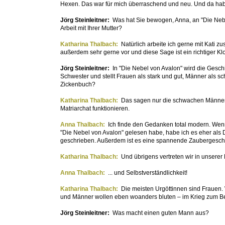
Hexen. Das war für mich überraschend und neu. Und da habe
Jörg Steinleitner:
Was hat Sie bewogen, Anna, an "Die Nebe
Arbeit mit Ihrer Mutter?
Katharina Thalbach:
Natürlich arbeite ich gerne mit Kati
außerdem sehr gerne vor und diese Sage ist ein richtiger Klo
Jörg Steinleitner:
In "Die Nebel von Avalon" wird die Geschi
Schwester und stellt Frauen als stark und gut, Männer als sc
Zickenbuch?
Katharina Thalbach:
Das sagen nur die schwachen Männer.
Matriarchat funktionieren.
Anna Thalbach:
Ich finde den Gedanken total modern. Wenn m
"Die Nebel von Avalon" gelesen habe, habe ich es eher als D
geschrieben. Außerdem ist es eine spannende Zaubergeschi
Katharina Thalbach:
Und übrigens vertreten wir in unserer 
Anna Thalbach:
... und Selbstverständlichkeit!
Katharina Thalbach:
Die meisten Urgöttinnen sind Frauen. 
und Männer wollen eben woanders bluten – im Krieg zum Be
Jörg Steinleitner:
Was macht einen guten Mann aus?