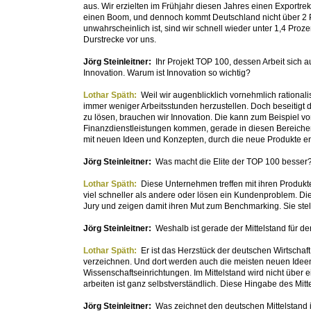
aus. Wir erzielten im Frühjahr diesen Jahres einen Exportrek
einen Boom, und dennoch kommt Deutschland nicht über 2 Pr
unwahrscheinlich ist, sind wir schnell wieder unter 1,4 Pro
Durstrecke vor uns.
Jörg Steinleitner:
Ihr Projekt TOP 100, dessen Arbeit sich 
Innovation. Warum ist Innovation so wichtig?
Lothar Späth:
Weil wir augenblicklich vornehmlich rational
immer weniger Arbeitsstunden herzustellen. Doch beseitigt d
zu lösen, brauchen wir Innovation. Die kann zum Beispiel v
Finanzdienstleistungen kommen, gerade in diesen Bereiche
mit neuen Ideen und Konzepten, durch die neue Produkte en
Jörg Steinleitner:
Was macht die Elite der TOP 100 besser
Lothar Späth:
Diese Unternehmen treffen mit ihren Produkt
viel schneller als andere oder lösen ein Kundenproblem. D
Jury und zeigen damit ihren Mut zum Benchmarking. Sie ste
Jörg Steinleitner:
Weshalb ist gerade der Mittelstand für d
Lothar Späth:
Er ist das Herzstück der deutschen Wirtschaf
verzeichnen. Und dort werden auch die meisten neuen Idee
Wissenschaftseinrichtungen. Im Mittelstand wird nicht über 
arbeiten ist ganz selbstverständlich. Diese Hingabe des Mit
Jörg Steinleitner:
Was zeichnet den deutschen Mittelstand 