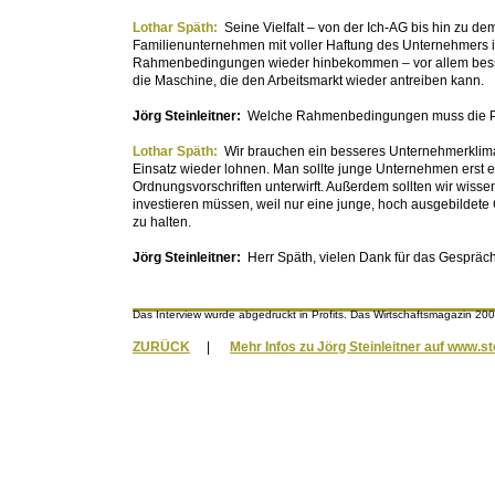
Lothar Späth:
Seine Vielfalt – von der Ich-AG bis hin zu de
Familienunternehmen mit voller Haftung des Unternehmers ist
Rahmenbedingungen wieder hinbekommen – vor allem bessere
die Maschine, die den Arbeitsmarkt wieder antreiben kann.
Jörg Steinleitner:
Welche Rahmenbedingungen muss die Poli
Lothar Späth:
Wir brauchen ein besseres Unternehmerklima 
Einsatz wieder lohnen. Man sollte junge Unternehmen erst e
Ordnungsvorschriften unterwirft. Außerdem sollten wir wisse
investieren müssen, weil nur eine junge, hoch ausgebildete
zu halten.
Jörg Steinleitner:
Herr Späth, vielen Dank für das Gespräch
Das Interview wurde abgedruckt in Profits. Das Wirtschaftsmagazin 200
ZURÜCK
|
Mehr Infos zu Jörg Steinleitner auf www.st