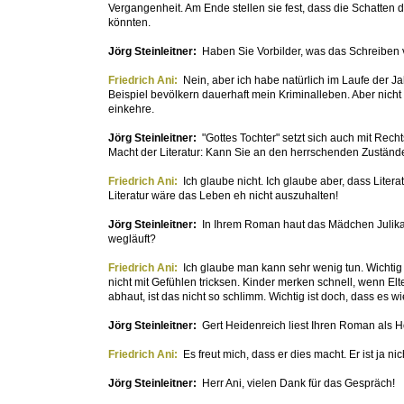
Vergangenheit. Am Ende stellen sie fest, dass die Schatten 
könnten.
Jörg Steinleitner:
Haben Sie Vorbilder, was das Schreiben
Friedrich Ani:
Nein, aber ich habe natürlich im Laufe der 
Beispiel bevölkern dauerhaft mein Kriminalleben. Aber nicht 
einkehre.
Jörg Steinleitner:
"Gottes Tochter" setzt sich auch mit Rech
Macht der Literatur: Kann Sie an den herrschenden Zustände
Friedrich Ani:
Ich glaube nicht. Ich glaube aber, dass Lite
Literatur wäre das Leben eh nicht auszuhalten!
Jörg Steinleitner:
In Ihrem Roman haut das Mädchen Julika 
wegläuft?
Friedrich Ani:
Ich glaube man kann sehr wenig tun. Wichtig 
nicht mit Gefühlen tricksen. Kinder merken schnell, wenn El
abhaut, ist das nicht so schlimm. Wichtig ist doch, dass e
Jörg Steinleitner:
Gert Heidenreich liest Ihren Roman als H
Friedrich Ani:
Es freut mich, dass er dies macht. Er ist ja ni
Jörg Steinleitner:
Herr Ani, vielen Dank für das Gespräch!