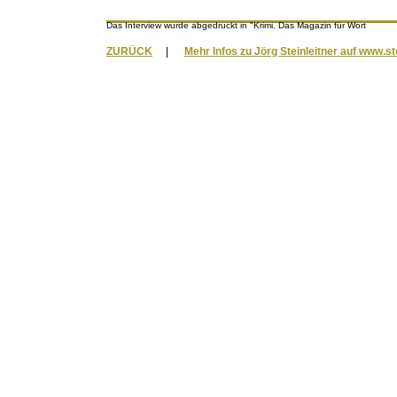
Das Interview wurde abgedruckt in "Krimi. Das Magazin für Wort
ZURÜCK
|
Mehr Infos zu Jörg Steinleitner auf www.st